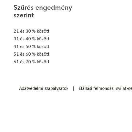
Szűrés engedmény
szerint
21 és 30 % között
31 és 40 % között
41 és 50 % között
51 és 60 % között
61 és 70 % között
Adatvédelmi szabályzatok
Elállási felmondási nyilatko