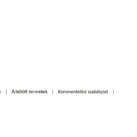
k
Árkötött termékek
Kommentelési szabályzat