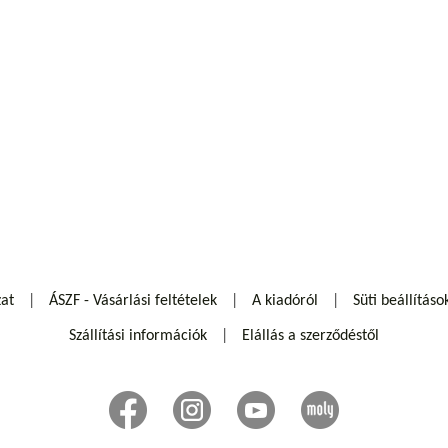
zat
ÁSZF - Vásárlási feltételek
A kiadóról
Süti beállításo
Szállítási információk
Elállás a szerződéstől