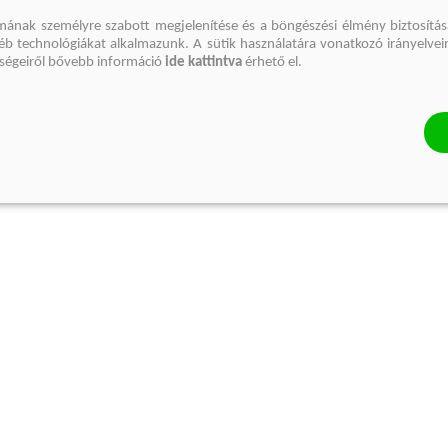
mának személyre szabott megjelenítése és a böngészési élmény biztosítás
gyéb technológiákat alkalmazunk. A sütik használatára vonatkozó irányelvei
őségeiről bővebb információ
ide kattintva
érhető el.