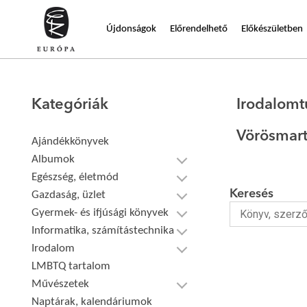
Újdonságok
Előrendelhető
Előkészületben
Kategóriák
Irodalom
Vörösmart
Ajándékkönyvek
Albumok
Egészség, életmód
Keresés
Gazdaság, üzlet
Gyermek- és ifjúsági könyvek
Informatika, számítástechnika
Irodalom
LMBTQ tartalom
Művészetek
Naptárak, kalendáriumok