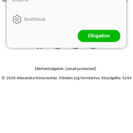
érhető el.
ÁSZF - Vásárlási feltételek
A kiadóról
Süti beállítások
Árkötött termékek
Kommentelési szabályzat
Beállítások
Szállítási információk
Elállás a szerződéstől
Elfogadom
Elérhetőségeink:
[email protected]
© 2026 Alexandra Könyvesház.
Minden jog fenntartva.
Kiszolgálta: S244