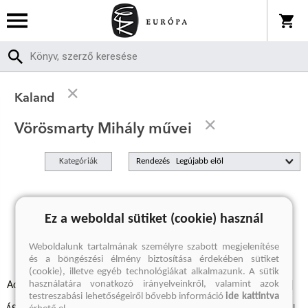
Kaland
Vörösmarty Mihály művei
Kategóriák
Rendezés
A keresett kifejezésre nincs találat
Ez a weboldal sütiket (cookie) használ
Weboldalunk tartalmának személyre szabott megjelenítése
és a böngészési élmény biztosítása érdekében sütiket
(cookie), illetve egyéb technológiákat alkalmazunk. A sütik
használatára vonatkozó irányelveinkről, valamint azok
Adatvédelmi szabályzatok
Elállási felmondási nyilatkozat
testreszabási lehetőségeiről bővebb információ
ide kattintva