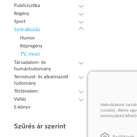
Publicisztika
Regény
Sport
Szórakozás
Humor
Képregény
TV, mozi
Társadalom- és
humántudomány
Természet- és alkalmazott
tudomány
Történelem
Vallás
Weboldalunk tartal
E-könyv
(cookie), illetve e
testreszabási lehet
Szűrés ár szerint