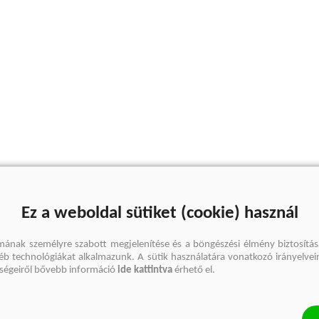
Ez a weboldal sütiket (cookie) használ
mának személyre szabott megjelenítése és a böngészési élmény biztosítás
gyéb technológiákat alkalmazunk. A sütik használatára vonatkozó irányelvei
őségeiről bővebb információ
ide kattintva
érhető el.