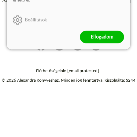
érhető el.
ÁSZF - Vásárlási feltételek
A kiadóról
Süti beállítások
Árkötött termékek
Kommentelési szabályzat
Beállítások
Szállítási információk
Elállás a szerződéstől
Elfogadom
Elérhetőségeink:
[email protected]
© 2026 Alexandra Könyvesház.
Minden jog fenntartva.
Kiszolgálta: S244