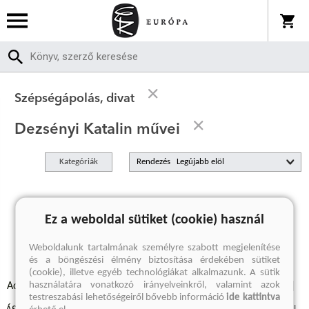
Szépségápolás, divat
Dezsényi Katalin művei
Kategóriák
Rendezés
A keresett kifejezésre nincs találat
Ez a weboldal sütiket (cookie) használ
Weboldalunk tartalmának személyre szabott megjelenítése
és a böngészési élmény biztosítása érdekében sütiket
(cookie), illetve egyéb technológiákat alkalmazunk. A sütik
használatára vonatkozó irányelveinkről, valamint azok
Adatvédelmi szabályzatok
Elállási felmondási nyilatkozat
testreszabási lehetőségeiről bővebb információ
ide kattintva