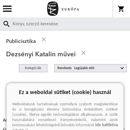
Publicisztika
Dezsényi Katalin művei
Kategóriák
Rendezés
A keresett kifejezésre nincs találat
Ez a weboldal sütiket (cookie) használ
Weboldalunk tartalmának személyre szabott megjelenítése
és a böngészési élmény biztosítása érdekében sütiket
(cookie), illetve egyéb technológiákat alkalmazunk. A sütik
használatára vonatkozó irányelveinkről, valamint azok
Adatvédelmi szabályzatok
Elállási felmondási nyilatkozat
testreszabási lehetőségeiről bővebb információ
ide kattintva