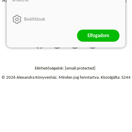
érhető el.
ÁSZF - Vásárlási feltételek
A kiadóról
Süti beállítások
Árkötött termékek
Kommentelési szabályzat
Beállítások
Szállítási információk
Elfogadom
Elérhetőségeink:
[email protected]
© 2026 Alexandra Könyvesház.
Minden jog fenntartva.
Kiszolgálta: S244