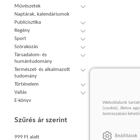
Művészetek
Naptárak, kalendáriumok
Publicisztika
Regény
Sport
Szórakozás
Társadalom- és
humántudomány
Természet- és alkalmazott
tudomány
Történelem
Vallás
E-könyv
Weboldalunk tartal
(cookie), illetve e
testreszabási lehet
Szűrés ár szerint
Beállítások
999 Ft alatt