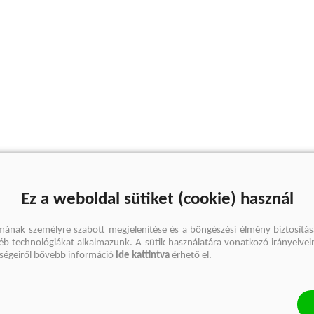
Ez a weboldal sütiket (cookie) használ
mának személyre szabott megjelenítése és a böngészési élmény biztosítás
gyéb technológiákat alkalmazunk. A sütik használatára vonatkozó irányelvei
őségeiről bővebb információ
ide kattintva
érhető el.