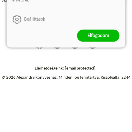
érhető el.
ÁSZF - Vásárlási feltételek
A kiadóról
Süti beállítások
Árkötött termékek
Kommentelési szabályzat
Beállítások
Szállítási információk
Elállás a szerződéstől
Elfogadom
Elérhetőségeink:
[email protected]
© 2026 Alexandra Könyvesház.
Minden jog fenntartva.
Kiszolgálta: S244