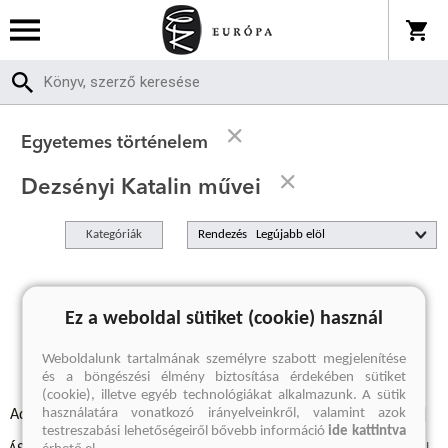
Egyetemes történelem
Dezsényi Katalin művei
Kategóriák
Rendezés
A keresett kifejezésre nincs találat
Ez a weboldal sütiket (cookie) használ
Weboldalunk tartalmának személyre szabott megjelenítése
és a böngészési élmény biztosítása érdekében sütiket
(cookie), illetve egyéb technológiákat alkalmazunk. A sütik
használatára vonatkozó irányelveinkről, valamint azok
Adatvédelmi szabályzatok
Elállási felmondási nyilatkozat
testreszabási lehetőségeiről bővebb információ
ide kattintva