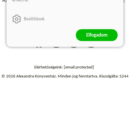
érhető el.
ÁSZF - Vásárlási feltételek
A kiadóról
Süti beállítások
Árkötött termékek
Kommentelési szabályzat
Beállítások
Szállítási információk
Elállás a szerződéstől
Elfogadom
Elérhetőségeink:
[email protected]
© 2026 Alexandra Könyvesház.
Minden jog fenntartva.
Kiszolgálta: S244