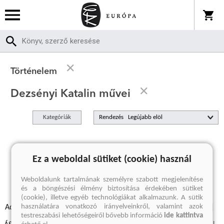
Történelem
Dezsényi Katalin művei
Kategóriák
Rendezés
A keresett kifejezésre nincs találat
Ez a weboldal sütiket (cookie) használ
Weboldalunk tartalmának személyre szabott megjelenítése
és a böngészési élmény biztosítása érdekében sütiket
(cookie), illetve egyéb technológiákat alkalmazunk. A sütik
használatára vonatkozó irányelveinkről, valamint azok
Adatvédelmi szabályzatok
Elállási felmondási nyilatkozat
testreszabási lehetőségeiről bővebb információ
ide kattintva