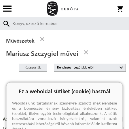
Művészetek
Mariusz Szczygiel művei
Kategóriák
Rendezés
A keresett kifejezésre nincs találat
Ez a weboldal sütiket (cookie) használ
Weboldalunk tartalmának személyre szabott megjelenítése
és a böngészési élmény biztosítása érdekében sütiket
(cookie), illetve egyéb technológiákat alkalmazunk. A sütik
használatára vonatkozó irányelveinkről, valamint azok
Adatvédelmi szabályzatok
Elállási felmondási nyilatkozat
testreszabási lehetőségeiről bővebb információ
ide kattintva