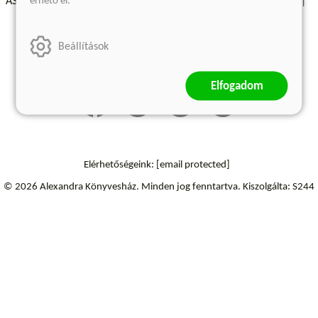
érhető el.
ÁSZF - Vásárlási feltételek
A kiadóról
Süti beállítások
Árkötött termékek
Kommentelési szabályzat
Beállítások
Szállítási információk
Elállás a szerződéstől
Elfogadom
Elérhetőségeink:
[email protected]
© 2026 Alexandra Könyvesház.
Minden jog fenntartva.
Kiszolgálta: S244