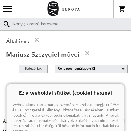
Általános
Mariusz Szczygiel művei
Kategóriák
Rendezés
A keresett kifejezésre nincs találat
Ez a weboldal sütiket (cookie) használ
Weboldalunk tartalmának személyre szabott megjelenítése
és a böngészési élmény biztosítása érdekében sütiket
(cookie), illetve egyéb technológiákat alkalmazunk. A sütik
használatára vonatkozó irányelveinkről, valamint azok
Adatvédelmi szabályzatok
Elállási felmondási nyilatkozat
testreszabási lehetőségeiről bővebb információ
ide kattintva