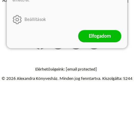
érhető el.
ÁSZF - Vásárlási feltételek
A kiadóról
Süti beállítások
Árkötött termékek
Kommentelési szabályzat
Beállítások
Szállítási információk
Elállás a szerződéstől
Elfogadom
Elérhetőségeink:
[email protected]
© 2026 Alexandra Könyvesház.
Minden jog fenntartva.
Kiszolgálta: S244