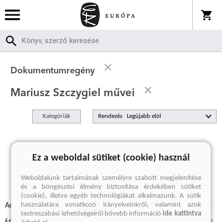
Dokumentumregény
Mariusz Szczygiel művei
Kategóriák
Rendezés
A keresett kifejezésre nincs találat
Ez a weboldal sütiket (cookie) használ
Weboldalunk tartalmának személyre szabott megjelenítése
és a böngészési élmény biztosítása érdekében sütiket
(cookie), illetve egyéb technológiákat alkalmazunk. A sütik
használatára vonatkozó irányelveinkről, valamint azok
Adatvédelmi szabályzatok
Elállási felmondási nyilatkozat
testreszabási lehetőségeiről bővebb információ
ide kattintva