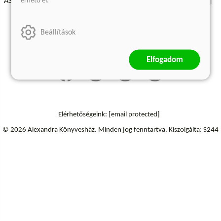
érhető el.
ÁSZF - Vásárlási feltételek
A kiadóról
Süti beállítások
Árkötött termékek
Kommentelési szabályzat
Beállítások
Szállítási információk
Elállás a szerződéstől
Elfogadom
Elérhetőségeink:
[email protected]
© 2026 Alexandra Könyvesház.
Minden jog fenntartva.
Kiszolgálta: S244