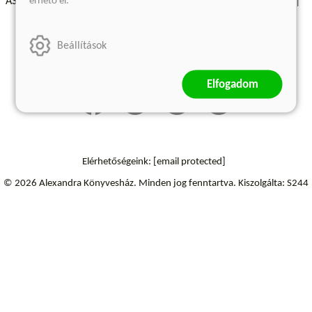
érhető el.
ÁSZF - Vásárlási feltételek
A kiadóról
Süti beállítások
Árkötött termékek
Kommentelési szabályzat
Beállítások
Szállítási információk
Elállás a szerződéstől
Elfogadom
Elérhetőségeink:
[email protected]
© 2026 Alexandra Könyvesház.
Minden jog fenntartva.
Kiszolgálta: S244