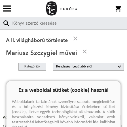
A II. világháború története
Mariusz Szczygiel művei
Kategóriák
Rendezés
A keresett kifejezésre nincs találat
Ez a weboldal sütiket (cookie) használ
Weboldalunk tartalmának személyre szabott megjelenítése
és a böngészési élmény biztosítása érdekében sütiket
(cookie), illetve egyéb technológiákat alkalmazunk. A sütik
használatára vonatkozó irányelveinkről, valamint azok
Adatvédelmi szabályzatok
Elállási felmondási nyilatkozat
testreszabási lehetőségeiről bővebb információ
ide kattintva