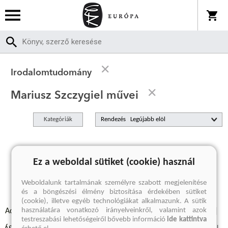
Irodalomtudomány
Mariusz Szczygiel művei
Kategóriák
Rendezés
A keresett kifejezésre nincs találat
Ez a weboldal sütiket (cookie) használ
Weboldalunk tartalmának személyre szabott megjelenítése
és a böngészési élmény biztosítása érdekében sütiket
(cookie), illetve egyéb technológiákat alkalmazunk. A sütik
használatára vonatkozó irányelveinkről, valamint azok
Adatvédelmi szabályzatok
Elállási felmondási nyilatkozat
testreszabási lehetőségeiről bővebb információ
ide kattintva