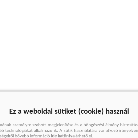
Ez a weboldal sütiket (cookie) használ
mának személyre szabott megjelenítése és a böngészési élmény biztosítás
gyéb technológiákat alkalmazunk. A sütik használatára vonatkozó irányelvei
őségeiről bővebb információ
ide kattintva
érhető el.