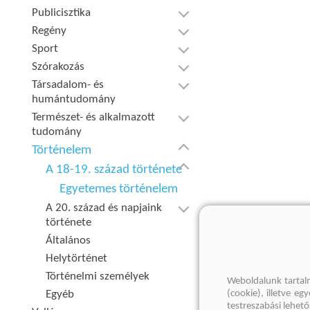
Publicisztika
Regény
Sport
Szórakozás
Társadalom- és
humántudomány
Természet- és alkalmazott
tudomány
Történelem
A 18-19. század története
Egyetemes történelem
A 20. század és napjaink
története
Általános
Helytörténet
Történelmi személyek
Weboldalunk tartal
Egyéb
(cookie), illetve e
testreszabási lehet