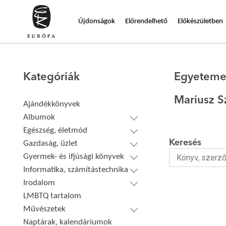
Újdonságok
Előrendelhető
Előkészületben
Kategóriák
Egyeteme
Mariusz S
Ajándékkönyvek
Albumok
Egészség, életmód
Keresés
Gazdaság, üzlet
Gyermek- és ifjúsági könyvek
Informatika, számítástechnika
Irodalom
LMBTQ tartalom
Művészetek
Naptárak, kalendáriumok