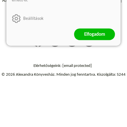
érhető el.
ÁSZF - Vásárlási feltételek
A kiadóról
Süti beállítások
Árkötött termékek
Kommentelési szabályzat
Beállítások
Szállítási információk
Elállás a szerződéstől
Elfogadom
Elérhetőségeink:
[email protected]
© 2026 Alexandra Könyvesház.
Minden jog fenntartva.
Kiszolgálta: S244