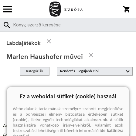
Labdajátékok
Marlen Haushofer művei
Kategóriák
Rendezés
A keresett kifejezésre nincs találat
Ez a weboldal sütiket (cookie) használ
Weboldalunk tartalmának személyre szabott megjelenítése
és a böngészési élmény biztosítása érdekében sütiket
(cookie), illetve egyéb technológiákat alkalmazunk. A sütik
használatára vonatkozó irányelveinkről, valamint azok
Adatvédelmi szabályzatok
Elállási felmondási nyilatkozat
testreszabási lehetőségeiről bővebb információ
ide kattintva