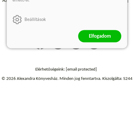
érhető el.
ÁSZF - Vásárlási feltételek
A kiadóról
Süti beállítások
Árkötött termékek
Kommentelési szabályzat
Beállítások
Szállítási információk
Elállás a szerződéstől
Elfogadom
Elérhetőségeink:
[email protected]
© 2026 Alexandra Könyvesház.
Minden jog fenntartva.
Kiszolgálta: S244