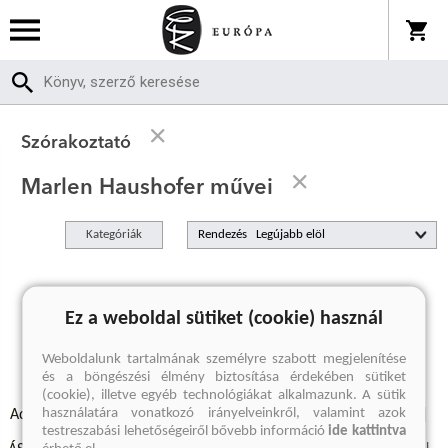
Szórakoztató
Marlen Haushofer művei
Kategóriák
Rendezés
A keresett kifejezésre nincs találat
Ez a weboldal sütiket (cookie) használ
Weboldalunk tartalmának személyre szabott megjelenítése
és a böngészési élmény biztosítása érdekében sütiket
(cookie), illetve egyéb technológiákat alkalmazunk. A sütik
használatára vonatkozó irányelveinkről, valamint azok
Adatvédelmi szabályzatok
Elállási felmondási nyilatkozat
testreszabási lehetőségeiről bővebb információ
ide kattintva