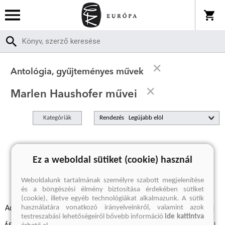
Antológia, gyűjteményes művek
Marlen Haushofer művei
Kategóriák
Rendezés
A keresett kifejezésre nincs találat
Ez a weboldal sütiket (cookie) használ
Weboldalunk tartalmának személyre szabott megjelenítése
és a böngészési élmény biztosítása érdekében sütiket
(cookie), illetve egyéb technológiákat alkalmazunk. A sütik
használatára vonatkozó irányelveinkről, valamint azok
Adatvédelmi szabályzatok
Elállási felmondási nyilatkozat
testreszabási lehetőségeiről bővebb információ
ide kattintva