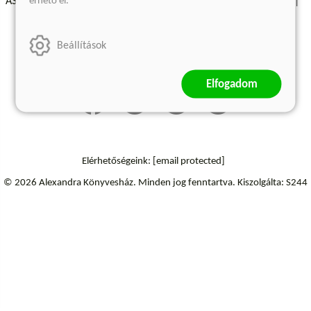
érhető el.
ÁSZF - Vásárlási feltételek
A kiadóról
Süti beállítások
Árkötött termékek
Kommentelési szabályzat
Beállítások
Szállítási információk
Elállás a szerződéstől
Elfogadom
Elérhetőségeink:
[email protected]
© 2026 Alexandra Könyvesház.
Minden jog fenntartva.
Kiszolgálta: S244