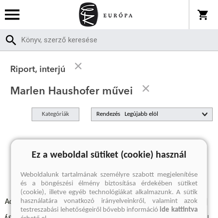
Riport, interjú
Marlen Haushofer művei
Kategóriák
Rendezés
A keresett kifejezésre nincs találat
Ez a weboldal sütiket (cookie) használ
Weboldalunk tartalmának személyre szabott megjelenítése
és a böngészési élmény biztosítása érdekében sütiket
(cookie), illetve egyéb technológiákat alkalmazunk. A sütik
használatára vonatkozó irányelveinkről, valamint azok
Adatvédelmi szabályzatok
Elállási felmondási nyilatkozat
testreszabási lehetőségeiről bővebb információ
ide kattintva