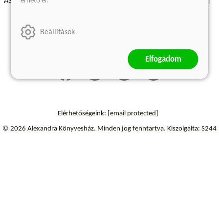
érhető el.
ÁSZF - Vásárlási feltételek
A kiadóról
Süti beállítások
Árkötött termékek
Kommentelési szabályzat
Beállítások
Szállítási információk
Elállás a szerződéstől
Elfogadom
Elérhetőségeink:
[email protected]
© 2026 Alexandra Könyvesház.
Minden jog fenntartva.
Kiszolgálta: S244