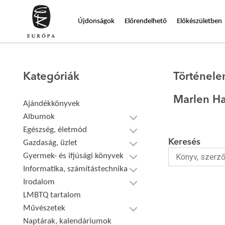
Újdonságok
Előrendelhető
Előkészületben
Kategóriák
Történel
Marlen H
Ajándékkönyvek
Albumok
Egészség, életmód
Keresés
Gazdaság, üzlet
Gyermek- és ifjúsági könyvek
Informatika, számítástechnika
Irodalom
LMBTQ tartalom
Művészetek
Naptárak, kalendáriumok