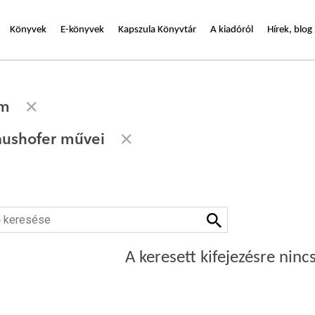
Könyvek
E-könyvek
Kapszula Könyvtár
A kiadóról
Hírek, blog
em
aushofer művei
A keresett kifejezésre nincs