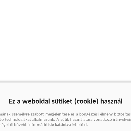
Ez a weboldal sütiket (cookie) használ
mának személyre szabott megjelenítése és a böngészési élmény biztosítás
gyéb technológiákat alkalmazunk. A sütik használatára vonatkozó irányelvei
őségeiről bővebb információ
ide kattintva
érhető el.