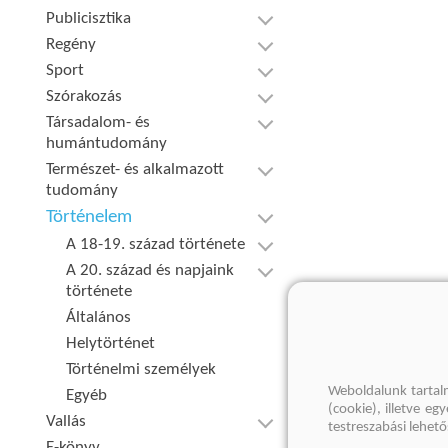
Publicisztika
Regény
Sport
Szórakozás
Társadalom- és
humántudomány
Természet- és alkalmazott
tudomány
Történelem
A 18-19. század története
A 20. század és napjaink
története
Általános
Helytörténet
Történelmi személyek
Weboldalunk tartal
Egyéb
(cookie), illetve e
Vallás
testreszabási lehet
E-könyv