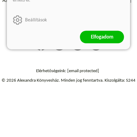
érhető el.
ÁSZF - Vásárlási feltételek
A kiadóról
Süti beállítások
Árkötött termékek
Kommentelési szabályzat
Beállítások
Szállítási információk
Elállás a szerződéstől
Elfogadom
Elérhetőségeink:
[email protected]
© 2026 Alexandra Könyvesház.
Minden jog fenntartva.
Kiszolgálta: S244