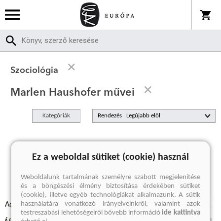
Szociológia
Marlen Haushofer művei
Kategóriák
Rendezés
A keresett kifejezésre nincs találat
Ez a weboldal sütiket (cookie) használ
Weboldalunk tartalmának személyre szabott megjelenítése
és a böngészési élmény biztosítása érdekében sütiket
(cookie), illetve egyéb technológiákat alkalmazunk. A sütik
használatára vonatkozó irányelveinkről, valamint azok
Adatvédelmi szabályzatok
Elállási felmondási nyilatkozat
testreszabási lehetőségeiről bővebb információ
ide kattintva