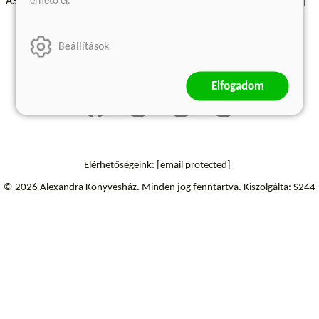
érhető el.
ÁSZF - Vásárlási feltételek
A kiadóról
Süti beállítások
Árkötött termékek
Kommentelési szabályzat
Beállítások
Szállítási információk
Elállás a szerződéstől
Elfogadom
Elérhetőségeink:
[email protected]
© 2026 Alexandra Könyvesház.
Minden jog fenntartva.
Kiszolgálta: S244