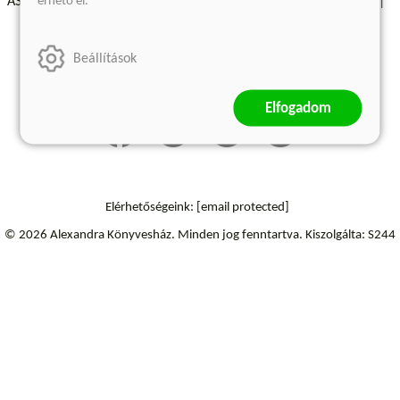
érhető el.
ÁSZF - Vásárlási feltételek
A kiadóról
Süti beállítások
Árkötött termékek
Kommentelési szabályzat
Beállítások
Szállítási információk
Elállás a szerződéstől
Elfogadom
Elérhetőségeink:
[email protected]
© 2026 Alexandra Könyvesház.
Minden jog fenntartva.
Kiszolgálta: S244