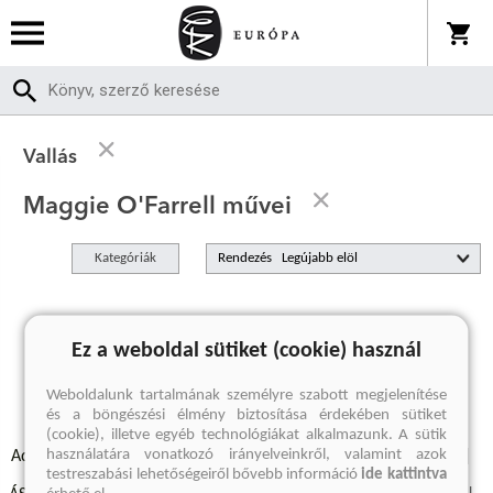
Vallás
Maggie O'Farrell művei
Kategóriák
Rendezés
A keresett kifejezésre nincs találat
Ez a weboldal sütiket (cookie) használ
Weboldalunk tartalmának személyre szabott megjelenítése
és a böngészési élmény biztosítása érdekében sütiket
(cookie), illetve egyéb technológiákat alkalmazunk. A sütik
használatára vonatkozó irányelveinkről, valamint azok
Adatvédelmi szabályzatok
Elállási felmondási nyilatkozat
testreszabási lehetőségeiről bővebb információ
ide kattintva