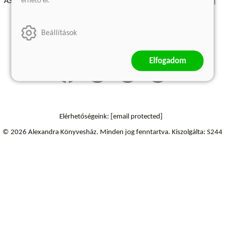
érhető el.
ÁSZF - Vásárlási feltételek
A kiadóról
Süti beállítások
Árkötött termékek
Kommentelési szabályzat
Beállítások
Szállítási információk
Elfogadom
Elérhetőségeink:
[email protected]
© 2026 Alexandra Könyvesház.
Minden jog fenntartva.
Kiszolgálta: S244