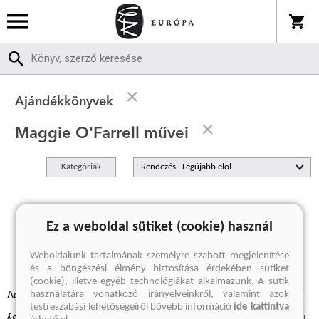
Ajándékkönyvek
Maggie O'Farrell művei
Kategóriák
Rendezés
A keresett kifejezésre nincs találat
Ez a weboldal sütiket (cookie) használ
Weboldalunk tartalmának személyre szabott megjelenítése
és a böngészési élmény biztosítása érdekében sütiket
(cookie), illetve egyéb technológiákat alkalmazunk. A sütik
használatára vonatkozó irányelveinkről, valamint azok
Adatvédelmi szabályzatok
Elállási felmondási nyilatkozat
testreszabási lehetőségeiről bővebb információ
ide kattintva