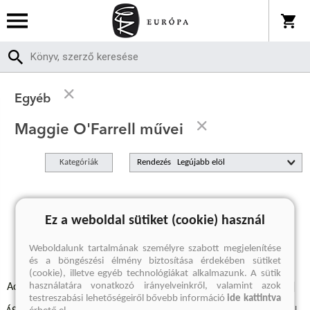
Egyéb
Maggie O'Farrell művei
Kategóriák
Rendezés
A keresett kifejezésre nincs találat
Ez a weboldal sütiket (cookie) használ
Weboldalunk tartalmának személyre szabott megjelenítése
és a böngészési élmény biztosítása érdekében sütiket
(cookie), illetve egyéb technológiákat alkalmazunk. A sütik
használatára vonatkozó irányelveinkről, valamint azok
Adatvédelmi szabályzatok
Elállási felmondási nyilatkozat
testreszabási lehetőségeiről bővebb információ
ide kattintva