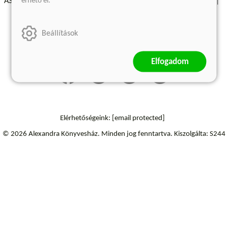
érhető el.
ÁSZF - Vásárlási feltételek
A kiadóról
Süti beállítások
Árkötött termékek
Kommentelési szabályzat
Beállítások
Szállítási információk
Elállás a szerződéstől
Elfogadom
Elérhetőségeink:
[email protected]
© 2026 Alexandra Könyvesház.
Minden jog fenntartva.
Kiszolgálta: S244