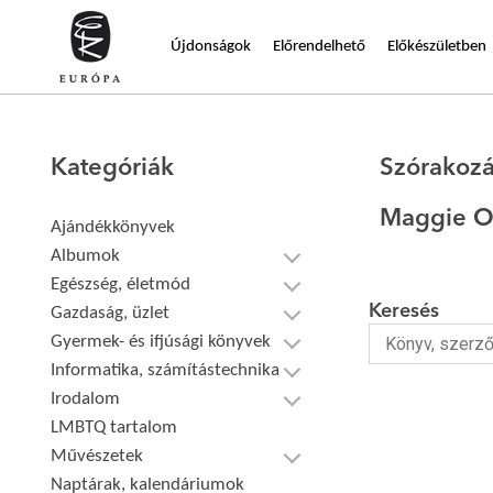
Újdonságok
Előrendelhető
Előkészületben
Kategóriák
Szórakoz
Maggie O'
Ajándékkönyvek
Albumok
Egészség, életmód
Keresés
Gazdaság, üzlet
Gyermek- és ifjúsági könyvek
Informatika, számítástechnika
Irodalom
LMBTQ tartalom
Művészetek
Naptárak, kalendáriumok