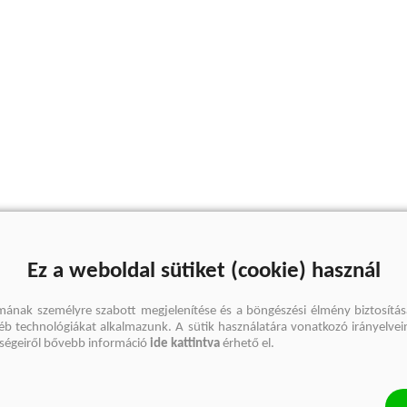
Ez a weboldal sütiket (cookie) használ
mának személyre szabott megjelenítése és a böngészési élmény biztosítás
gyéb technológiákat alkalmazunk. A sütik használatára vonatkozó irányelvei
őségeiről bővebb információ
ide kattintva
érhető el.