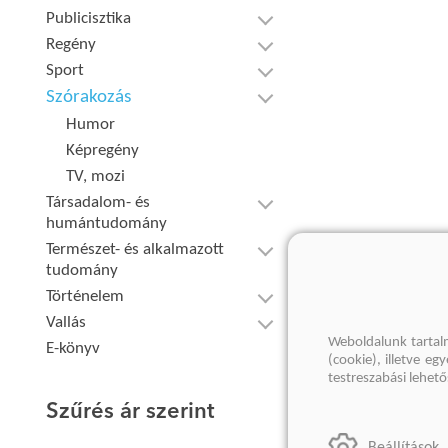
Publicisztika
Regény
Sport
Szórakozás
Humor
Képregény
TV, mozi
Társadalom- és
humántudomány
Természet- és alkalmazott
tudomány
Történelem
Vallás
Weboldalunk tartal
E-könyv
(cookie), illetve e
testreszabási lehet
Szűrés ár szerint