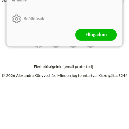
érhető el.
ÁSZF - Vásárlási feltételek
A kiadóról
Süti beállítások
Árkötött termékek
Kommentelési szabályzat
Beállítások
Szállítási információk
Elállás a szerződéstől
Elfogadom
Elérhetőségeink:
[email protected]
© 2026 Alexandra Könyvesház.
Minden jog fenntartva.
Kiszolgálta: S244