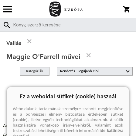
Vallás
Maggie O'Farrell művei
Kategóriák
Rendezés
A keresett kifejezésre nincs találat
Ez a weboldal sütiket (cookie) használ
Weboldalunk tartalmának személyre szabott megjelenítése
és a böngészési élmény biztosítása érdekében sütiket
(cookie), illetve egyéb technológiákat alkalmazunk. A sütik
használatára vonatkozó irányelveinkről, valamint azok
Adatvédelmi szabályzatok
Elállási felmondási nyilatkozat
testreszabási lehetőségeiről bővebb információ
ide kattintva