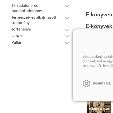
Társadalom- és
humántudomány
E-könyveim
Természet- és alkalmazott
tudomány
E-könyvek
Történelem
Utazás
TV, mozi
Vallás
Keresés
Weboldalunk tartal
(cookie), illetve e
testreszabási lehet
Még nincs e-
Beállítások