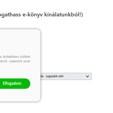
ogathass e-könyv kínálatunkból!)
a érdekében sütiket
nkről, valamint azok
Rendezés
Elfogadom