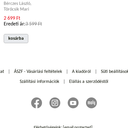
Bérczes László,
Törőcsik Mari
2 699 Ft
Eredeti ár:
3 599 Ft
kosárba
zat
ÁSZF - Vásárlási feltételek
A kiadóról
Süti beállításo
Szállítási információk
Elállás a szerződéstől
Elérhetőségeink:
[email protected]