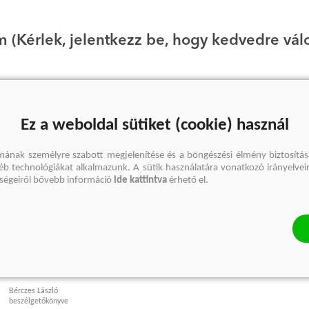
 (Kérlek, jelentkezz be, hogy kedvedre vál
Ez a weboldal sütiket (cookie) használ
mának személyre szabott megjelenítése és a böngészési élmény biztosítás
gyéb technológiákat alkalmazunk. A sütik használatára vonatkozó irányelvei
őségeiről bővebb információ
ide kattintva
érhető el.
könyved? Válogass nálunk!
TÖRŐCSIK MARI
(E-könyv)
Bérczes László
beszélgetőkönyve