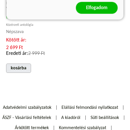
MINTHA FÉLISTENEK
Elfogadom
VILÁGÁBAN ÉLNÉNK
(E-könyv)
Közérzeti antológia
Népszava
Kötött ár:
2 699 Ft
Eredeti ár:
2 999 Ft
kosárba
Adatvédelmi szabályzatok
Elállási felmondási nyilatkozat
ÁSZF - Vásárlási feltételek
A kiadóról
Süti beállítások
Árkötött termékek
Kommentelési szabályzat