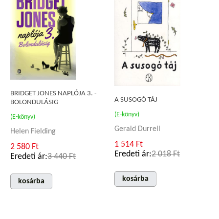
BRIDGET JONES NAPLÓJA 3. -
A SUSOGÓ TÁJ
BOLONDULÁSIG
(E-könyv)
(E-könyv)
Gerald Durrell
Helen Fielding
1 514 Ft
2 580 Ft
Eredeti ár:
2 018 Ft
Eredeti ár:
3 440 Ft
kosárba
kosárba