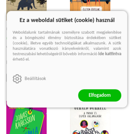
Ez a weboldal sütiket (cookie) használ
ROKONOM, ROSY
ÉLETEM ÉRTELME
Weboldalunk tartalmának személyre szabott megjelenítése
és a böngészési élmény biztosítása érdekében sütiket
(E-könyv)
(E-könyv)
(cookie), illetve egyéb technológiákat alkalmazunk. A sütik
Gerald Durrell
Gerald Durrell
használatára vonatkozó irányelveinkről, valamint azok
testreszabási lehetőségeiről bővebb információ
ide kattintva
1 569 Ft
1 400 Ft
érhető el.
Eredeti ár:
2 092 Ft
Eredeti ár:
1 867 Ft
kosárba
kosárba
Beállítások
Elfogadom