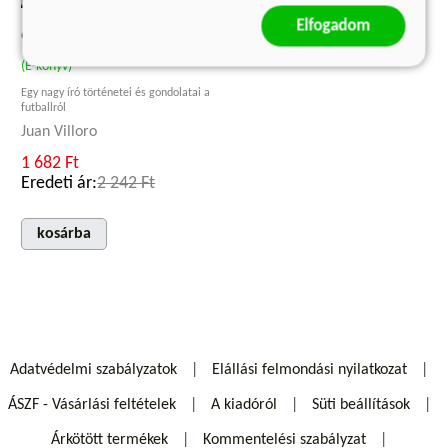
Elfogadom
GÓLÖRÖM
(E-könyv)
Egy nagy író történetei és gondolatai a
futballról
Juan Villoro
1 682 Ft
Eredeti ár:
2 242 Ft
kosárba
Adatvédelmi szabályzatok
Elállási felmondási nyilatkozat
ÁSZF - Vásárlási feltételek
A kiadóról
Süti beállítások
Árkötött termékek
Kommentelési szabályzat