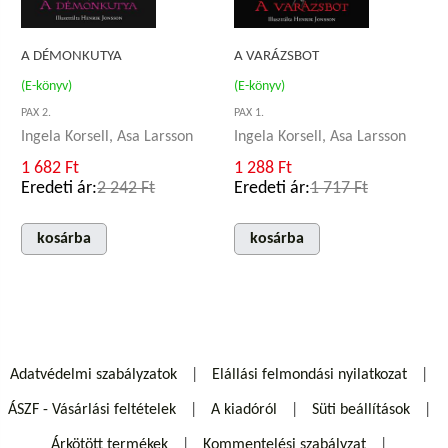
A DÉMONKUTYA
A VARÁZSBOT
(E-könyv)
(E-könyv)
PAX 2.
PAX 1.
Ingela Korsell, Asa Larsson
Ingela Korsell, Asa Larsson
1 682 Ft
1 288 Ft
Eredeti ár:
2 242 Ft
Eredeti ár:
1 717 Ft
kosárba
kosárba
Adatvédelmi szabályzatok
Elállási felmondási nyilatkozat
ÁSZF - Vásárlási feltételek
A kiadóról
Süti beállítások
Árkötött termékek
Kommentelési szabályzat