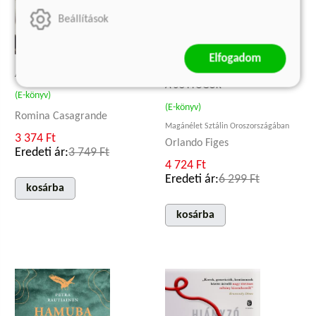
Beállítások
Elfogadom
A FREIBERG-VILLA ÖRÖKSÉGE
A SUTTOGÓK
(E-könyv)
(E-könyv)
Romina Casagrande
Magánélet Sztálin Oroszországában
3 374 Ft
Orlando Figes
Eredeti ár:
3 749 Ft
4 724 Ft
Eredeti ár:
6 299 Ft
kosárba
kosárba