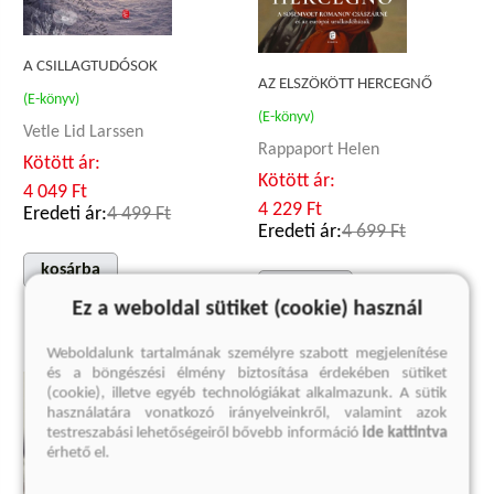
A CSILLAGTUDÓSOK
AZ ELSZÖKÖTT HERCEGNŐ
(E-könyv)
(E-könyv)
Vetle Lid Larssen
Rappaport Helen
Kötött ár:
Kötött ár:
4 049 Ft
4 229 Ft
Eredeti ár:
4 499 Ft
Eredeti ár:
4 699 Ft
kosárba
kosárba
Ez a weboldal sütiket (cookie) használ
Weboldalunk tartalmának személyre szabott megjelenítése
és a böngészési élmény biztosítása érdekében sütiket
(cookie), illetve egyéb technológiákat alkalmazunk. A sütik
használatára vonatkozó irányelveinkről, valamint azok
testreszabási lehetőségeiről bővebb információ
ide kattintva
érhető el.