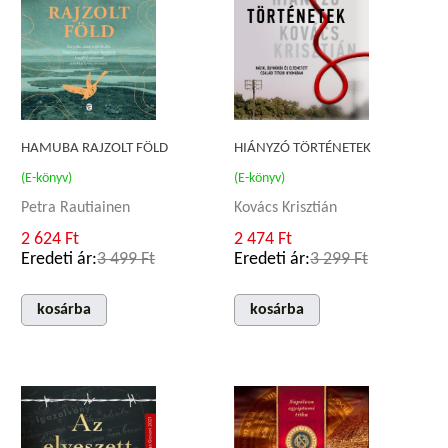
HAMUBA RAJZOLT FÖLD
HIÁNYZÓ TÖRTÉNETEK
(E-könyv)
(E-könyv)
Petra Rautiainen
Kovács Krisztián
2 624 Ft
2 474 Ft
Eredeti ár:
3 499 Ft
Eredeti ár:
3 299 Ft
kosárba
kosárba