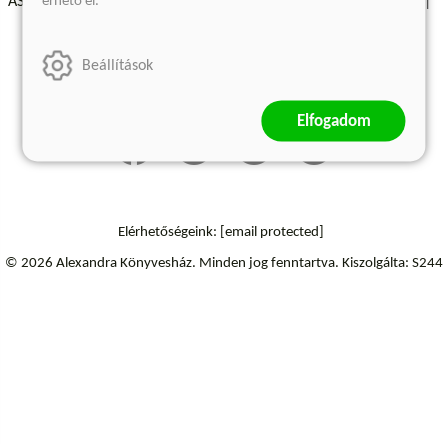
érhető el.
ÁSZF - Vásárlási feltételek
A kiadóról
Süti beállítások
Árkötött termékek
Kommentelési szabályzat
Beállítások
Szállítási információk
Elállás a szerződéstől
Elfogadom
Elérhetőségeink:
[email protected]
© 2026 Alexandra Könyvesház.
Minden jog fenntartva.
Kiszolgálta: S244