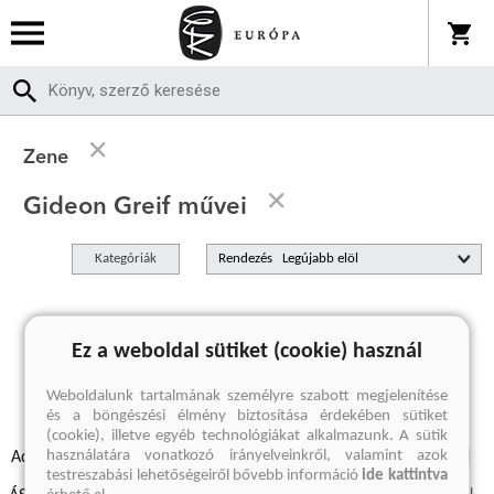
Zene
Gideon Greif művei
Kategóriák
Rendezés
A keresett kifejezésre nincs találat
Ez a weboldal sütiket (cookie) használ
Weboldalunk tartalmának személyre szabott megjelenítése
és a böngészési élmény biztosítása érdekében sütiket
(cookie), illetve egyéb technológiákat alkalmazunk. A sütik
használatára vonatkozó irányelveinkről, valamint azok
Adatvédelmi szabályzatok
Elállási felmondási nyilatkozat
testreszabási lehetőségeiről bővebb információ
ide kattintva