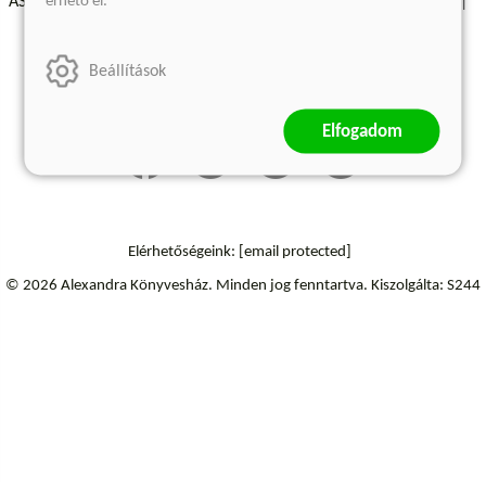
érhető el.
ÁSZF - Vásárlási feltételek
A kiadóról
Süti beállítások
Árkötött termékek
Kommentelési szabályzat
Beállítások
Szállítási információk
Elállás a szerződéstől
Elfogadom
Elérhetőségeink:
[email protected]
© 2026 Alexandra Könyvesház.
Minden jog fenntartva.
Kiszolgálta: S244