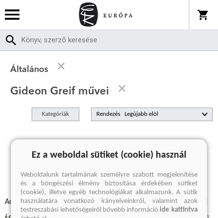
Általános
Gideon Greif művei
Kategóriák
Rendezés
A keresett kifejezésre nincs találat
Ez a weboldal sütiket (cookie) használ
Weboldalunk tartalmának személyre szabott megjelenítése
és a böngészési élmény biztosítása érdekében sütiket
(cookie), illetve egyéb technológiákat alkalmazunk. A sütik
használatára vonatkozó irányelveinkről, valamint azok
Adatvédelmi szabályzatok
Elállási felmondási nyilatkozat
testreszabási lehetőségeiről bővebb információ
ide kattintva