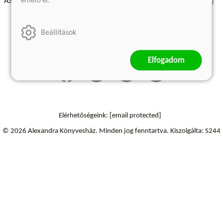
érhető el.
ÁSZF - Vásárlási feltételek
A kiadóról
Süti beállítások
Árkötött termékek
Kommentelési szabályzat
Beállítások
Szállítási információk
Elállás a szerződéstől
Elfogadom
Elérhetőségeink:
[email protected]
© 2026 Alexandra Könyvesház.
Minden jog fenntartva.
Kiszolgálta: S244