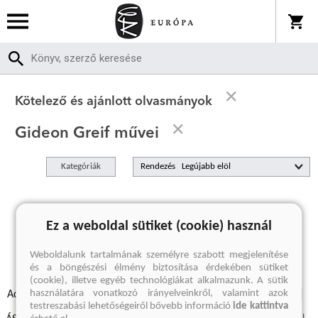
Kötelező és ajánlott olvasmányok
Gideon Greif művei
Kategóriák
Rendezés
A keresett kifejezésre nincs találat
Ez a weboldal sütiket (cookie) használ
Weboldalunk tartalmának személyre szabott megjelenítése
és a böngészési élmény biztosítása érdekében sütiket
(cookie), illetve egyéb technológiákat alkalmazunk. A sütik
használatára vonatkozó irányelveinkről, valamint azok
Adatvédelmi szabályzatok
Elállási felmondási nyilatkozat
testreszabási lehetőségeiről bővebb információ
ide kattintva