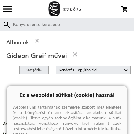
Albumok
Gideon Greif művei
Kategóriák
Rendezés
A keresett kifejezésre nincs találat
Ez a weboldal sütiket (cookie) használ
Weboldalunk tartalmának személyre szabott megjelenítése
és a böngészési élmény biztosítása érdekében sütiket
(cookie), illetve egyéb technológiákat alkalmazunk. A sütik
használatára vonatkozó irányelveinkről, valamint azok
Adatvédelmi szabályzatok
Elállási felmondási nyilatkozat
testreszabási lehetőségeiről bővebb információ
ide kattintva