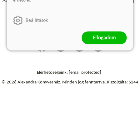
érhető el.
ÁSZF - Vásárlási feltételek
A kiadóról
Süti beállítások
Árkötött termékek
Kommentelési szabályzat
Beállítások
Szállítási információk
Elállás a szerződéstől
Elfogadom
Elérhetőségeink:
[email protected]
© 2026 Alexandra Könyvesház.
Minden jog fenntartva.
Kiszolgálta: S244