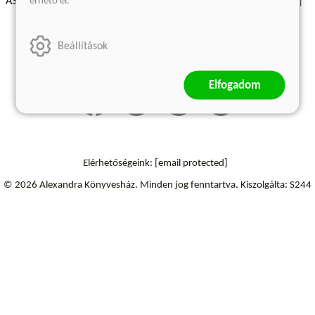
érhető el.
ÁSZF - Vásárlási feltételek
A kiadóról
Süti beállítások
Árkötött termékek
Kommentelési szabályzat
Beállítások
Szállítási információk
Elállás a szerződéstől
Elfogadom
Elérhetőségeink:
[email protected]
© 2026 Alexandra Könyvesház.
Minden jog fenntartva.
Kiszolgálta: S244