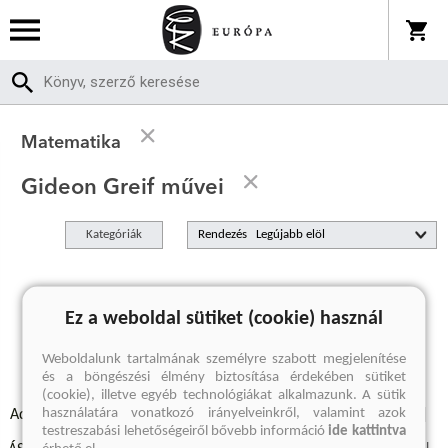
Matematika
Gideon Greif művei
Kategóriák
Rendezés
A keresett kifejezésre nincs találat
Ez a weboldal sütiket (cookie) használ
Weboldalunk tartalmának személyre szabott megjelenítése
és a böngészési élmény biztosítása érdekében sütiket
(cookie), illetve egyéb technológiákat alkalmazunk. A sütik
használatára vonatkozó irányelveinkről, valamint azok
Adatvédelmi szabályzatok
Elállási felmondási nyilatkozat
testreszabási lehetőségeiről bővebb információ
ide kattintva