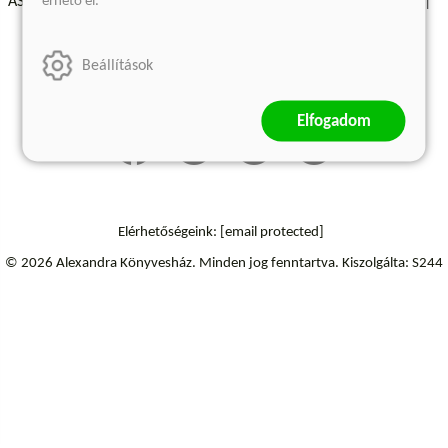
érhető el.
ÁSZF - Vásárlási feltételek
A kiadóról
Süti beállítások
Árkötött termékek
Kommentelési szabályzat
Beállítások
Szállítási információk
Elfogadom
Elérhetőségeink:
[email protected]
© 2026 Alexandra Könyvesház.
Minden jog fenntartva.
Kiszolgálta: S244