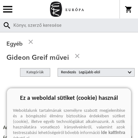
Egyéb
Gideon Greif művei
Kategóriák
Rendezés
A keresett kifejezésre nincs találat
Ez a weboldal sütiket (cookie) használ
Weboldalunk tartalmának személyre szabott megjelenítése
és a böngészési élmény biztosítása érdekében sütiket
(cookie), illetve egyéb technológiákat alkalmazunk. A sütik
használatára vonatkozó irányelveinkről, valamint azok
Adatvédelmi szabályzatok
Elállási felmondási nyilatkozat
testreszabási lehetőségeiről bővebb információ
ide kattintva