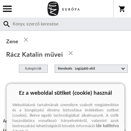
Zene
Rácz Katalin művei
Kategóriák
Rendezés
A keresett kifejezésre nincs találat
Ez a weboldal sütiket (cookie) használ
Weboldalunk tartalmának személyre szabott megjelenítése
és a böngészési élmény biztosítása érdekében sütiket
(cookie), illetve egyéb technológiákat alkalmazunk. A sütik
használatára vonatkozó irányelveinkről, valamint azok
Adatvédelmi szabályzatok
Elállási felmondási nyilatkozat
testreszabási lehetőségeiről bővebb információ
ide kattintva