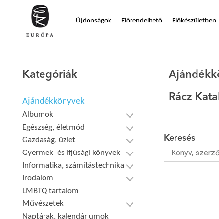
Újdonságok
Előrendelhető
Előkészületben
Kategóriák
Ajándékk
Rácz Kata
Ajándékkönyvek
Albumok
Egészség, életmód
Keresés
Gazdaság, üzlet
Gyermek- és ifjúsági könyvek
Informatika, számítástechnika
Irodalom
LMBTQ tartalom
Művészetek
Naptárak, kalendáriumok