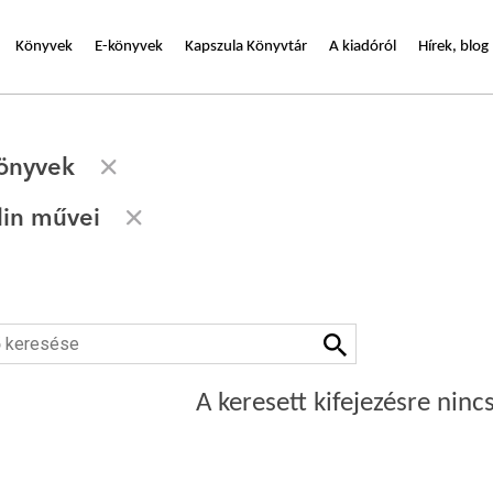
Könyvek
E-könyvek
Kapszula Könyvtár
A kiadóról
Hírek, blog
önyvek
lin művei
A keresett kifejezésre nincs