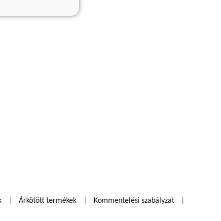
k
Árkötött termékek
Kommentelési szabályzat