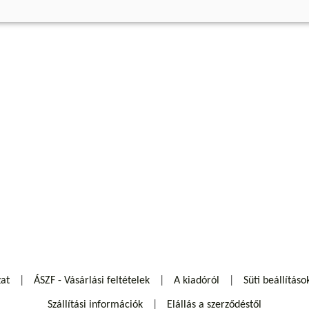
zat
ÁSZF - Vásárlási feltételek
A kiadóról
Süti beállításo
Szállítási információk
Elállás a szerződéstől