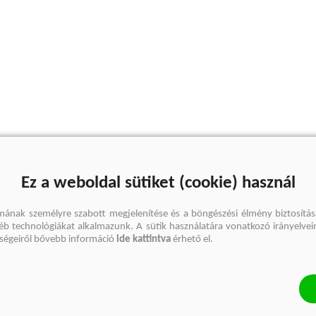
Ez a weboldal sütiket (cookie) használ
mának személyre szabott megjelenítése és a böngészési élmény biztosítás
gyéb technológiákat alkalmazunk. A sütik használatára vonatkozó irányelvei
őségeiről bővebb információ
ide kattintva
érhető el.