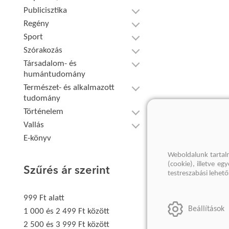
Publicisztika
Regény
Sport
Szórakozás
Társadalom- és
humántudomány
Természet- és alkalmazott
tudomány
Történelem
Vallás
E-könyv
Weboldalunk tartal
(cookie), illetve e
Szűrés ár szerint
testreszabási lehet
999 Ft alatt
Beállítások
1 000 és 2 499 Ft között
2 500 és 3 999 Ft között