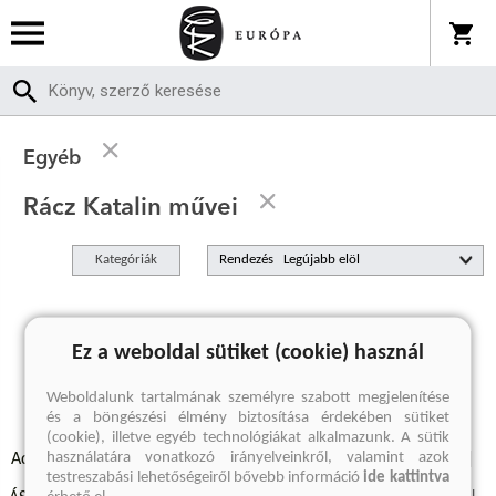
Egyéb
Rácz Katalin művei
Kategóriák
Rendezés
A keresett kifejezésre nincs találat
Ez a weboldal sütiket (cookie) használ
Weboldalunk tartalmának személyre szabott megjelenítése
és a böngészési élmény biztosítása érdekében sütiket
(cookie), illetve egyéb technológiákat alkalmazunk. A sütik
használatára vonatkozó irányelveinkről, valamint azok
Adatvédelmi szabályzatok
Elállási felmondási nyilatkozat
testreszabási lehetőségeiről bővebb információ
ide kattintva