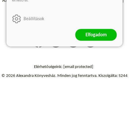
érhető el.
ÁSZF - Vásárlási feltételek
A kiadóról
Süti beállítások
Árkötött termékek
Kommentelési szabályzat
Beállítások
Szállítási információk
Elállás a szerződéstől
Elfogadom
Elérhetőségeink:
[email protected]
© 2026 Alexandra Könyvesház.
Minden jog fenntartva.
Kiszolgálta: S244