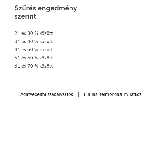
Szűrés engedmény
szerint
21 és 30 % között
31 és 40 % között
41 és 50 % között
51 és 60 % között
61 és 70 % között
Adatvédelmi szabályzatok
Elállási felmondási nyilatko