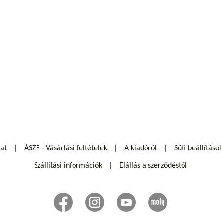
zat
ÁSZF - Vásárlási feltételek
A kiadóról
Süti beállításo
Szállítási információk
Elállás a szerződéstől