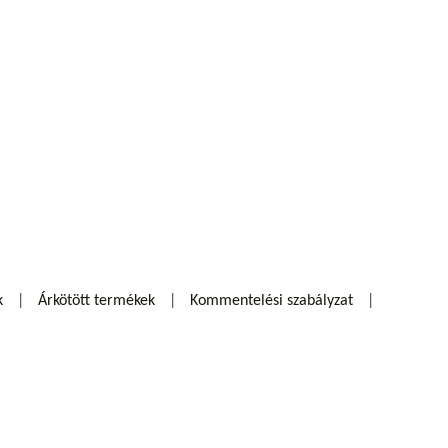
k
Árkötött termékek
Kommentelési szabályzat