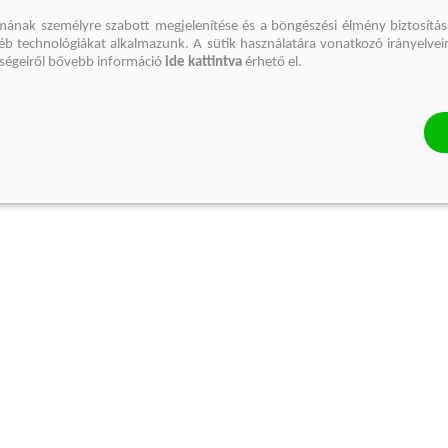
mának személyre szabott megjelenítése és a böngészési élmény biztosítás
gyéb technológiákat alkalmazunk. A sütik használatára vonatkozó irányelvei
őségeiről bővebb információ
ide kattintva
érhető el.