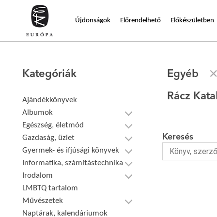
Újdonságok
Előrendelhető
Előkészületben
Kategóriák
Egyéb
Rácz Kata
Ajándékkönyvek
Albumok
Egészség, életmód
Keresés
Gazdaság, üzlet
Gyermek- és ifjúsági könyvek
Informatika, számítástechnika
Irodalom
LMBTQ tartalom
Művészetek
Naptárak, kalendáriumok