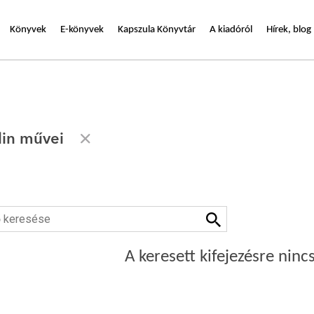
Könyvek
E-könyvek
Kapszula Könyvtár
A kiadóról
Hírek, blog
lin művei
A keresett kifejezésre nincs