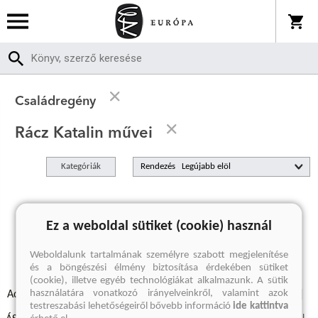
Családregény
Rácz Katalin művei
Kategóriák
Rendezés
A keresett kifejezésre nincs találat
Ez a weboldal sütiket (cookie) használ
Weboldalunk tartalmának személyre szabott megjelenítése
és a böngészési élmény biztosítása érdekében sütiket
(cookie), illetve egyéb technológiákat alkalmazunk. A sütik
használatára vonatkozó irányelveinkről, valamint azok
Adatvédelmi szabályzatok
Elállási felmondási nyilatkozat
testreszabási lehetőségeiről bővebb információ
ide kattintva