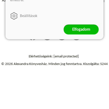
érhető el.
ÁSZF - Vásárlási feltételek
A kiadóról
Süti beállítások
Árkötött termékek
Kommentelési szabályzat
Beállítások
Szállítási információk
Elfogadom
Elérhetőségeink:
[email protected]
© 2026 Alexandra Könyvesház.
Minden jog fenntartva.
Kiszolgálta: S244