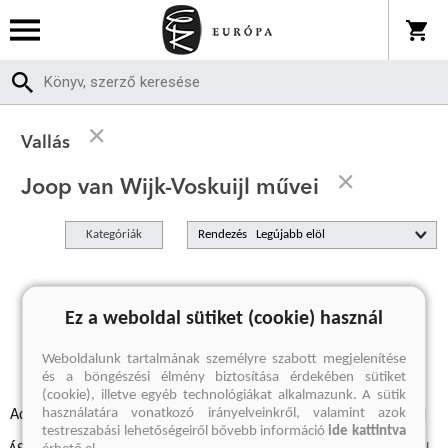
Vallás
Joop van Wijk-Voskuijl művei
Kategóriák
Rendezés
A keresett kifejezésre nincs találat
Ez a weboldal sütiket (cookie) használ
Weboldalunk tartalmának személyre szabott megjelenítése
és a böngészési élmény biztosítása érdekében sütiket
(cookie), illetve egyéb technológiákat alkalmazunk. A sütik
használatára vonatkozó irányelveinkről, valamint azok
Adatvédelmi szabályzatok
Elállási felmondási nyilatkozat
testreszabási lehetőségeiről bővebb információ
ide kattintva