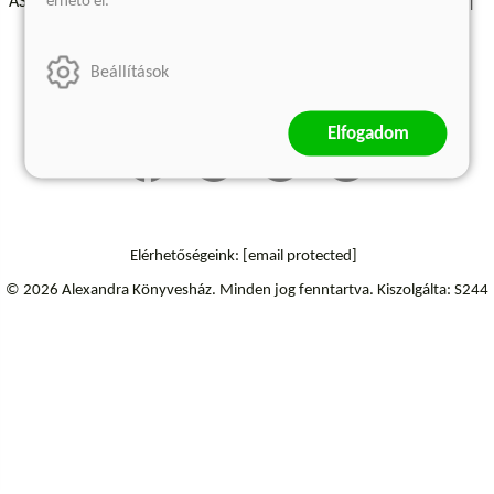
érhető el.
ÁSZF - Vásárlási feltételek
A kiadóról
Süti beállítások
Árkötött termékek
Kommentelési szabályzat
Beállítások
Szállítási információk
Elállás a szerződéstől
Elfogadom
Elérhetőségeink:
[email protected]
© 2026 Alexandra Könyvesház.
Minden jog fenntartva.
Kiszolgálta: S244