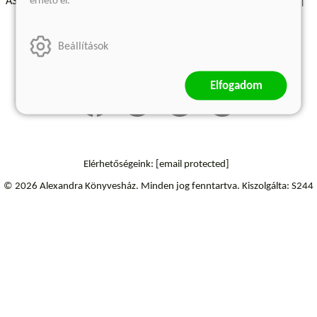
érhető el.
ÁSZF - Vásárlási feltételek
A kiadóról
Süti beállítások
Árkötött termékek
Kommentelési szabályzat
Beállítások
Szállítási információk
Elállás a szerződéstől
Elfogadom
Elérhetőségeink:
[email protected]
© 2026 Alexandra Könyvesház.
Minden jog fenntartva.
Kiszolgálta: S244