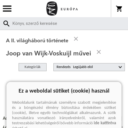
A II. világháború története
Joop van Wijk-Voskuijl művei
Kategóriák
Rendezés
A keresett kifejezésre nincs találat
Ez a weboldal sütiket (cookie) használ
Weboldalunk tartalmának személyre szabott megjelenítése
és a böngészési élmény biztosítása érdekében sütiket
(cookie), illetve egyéb technológiákat alkalmazunk. A sütik
használatára vonatkozó irányelveinkről, valamint azok
Adatvédelmi szabályzatok
Elállási felmondási nyilatkozat
testreszabási lehetőségeiről bővebb információ
ide kattintva