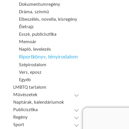
Dokumentumregény
Dráma, színmű
Elbeszélés, novella, kisregény
Életrajz
Esszé, publicisztika
Memoár
Napló, levelezés
Riportkönyv, tényirodalom
Szépirodalom
Vers, eposz
Egyéb
LMBTQ tartalom
Művészetek
Naptárak, kalendáriumok
Publicisztika
Regény
Sport