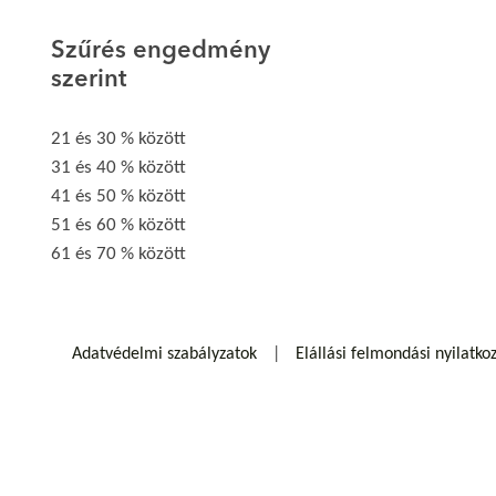
Szűrés engedmény
szerint
21 és 30 % között
31 és 40 % között
41 és 50 % között
51 és 60 % között
61 és 70 % között
Adatvédelmi szabályzatok
Elállási felmondási nyilatko