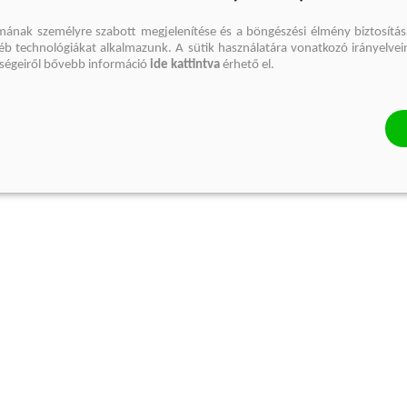
mának személyre szabott megjelenítése és a böngészési élmény biztosítás
gyéb technológiákat alkalmazunk. A sütik használatára vonatkozó irányelvei
őségeiről bővebb információ
ide kattintva
érhető el.