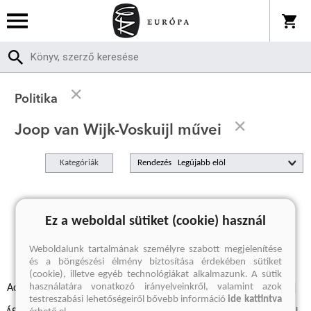
Politika
Joop van Wijk-Voskuijl művei
Kategóriák
Rendezés
A keresett kifejezésre nincs találat
Ez a weboldal sütiket (cookie) használ
Weboldalunk tartalmának személyre szabott megjelenítése
és a böngészési élmény biztosítása érdekében sütiket
(cookie), illetve egyéb technológiákat alkalmazunk. A sütik
használatára vonatkozó irányelveinkről, valamint azok
Adatvédelmi szabályzatok
Elállási felmondási nyilatkozat
testreszabási lehetőségeiről bővebb információ
ide kattintva