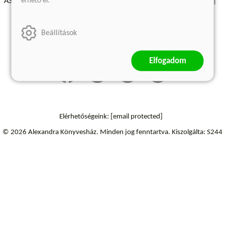
érhető el.
ÁSZF - Vásárlási feltételek
A kiadóról
Süti beállítások
Árkötött termékek
Kommentelési szabályzat
Beállítások
Szállítási információk
Elfogadom
Elérhetőségeink:
[email protected]
© 2026 Alexandra Könyvesház.
Minden jog fenntartva.
Kiszolgálta: S244