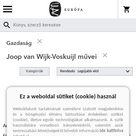
Gazdaság
Joop van Wijk-Voskuijl művei
Kategóriák
Rendezés
A keresett kifejezésre nincs találat
Ez a weboldal sütiket (cookie) használ
Weboldalunk tartalmának személyre szabott megjelenítése
és a böngészési élmény biztosítása érdekében sütiket
(cookie), illetve egyéb technológiákat alkalmazunk. A sütik
használatára vonatkozó irányelveinkről, valamint azok
Adatvédelmi szabályzatok
Elállási felmondási nyilatkozat
testreszabási lehetőségeiről bővebb információ
ide kattintva