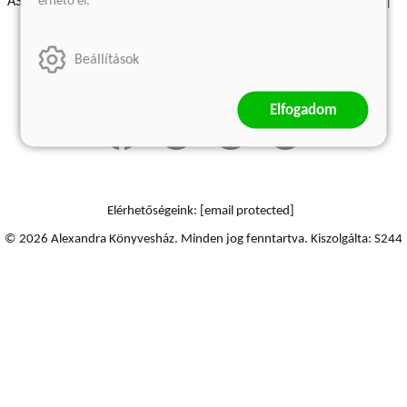
érhető el.
ÁSZF - Vásárlási feltételek
A kiadóról
Süti beállítások
Árkötött termékek
Kommentelési szabályzat
Beállítások
Szállítási információk
Elállás a szerződéstől
Elfogadom
Elérhetőségeink:
[email protected]
© 2026 Alexandra Könyvesház.
Minden jog fenntartva.
Kiszolgálta: S244