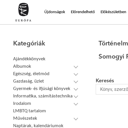
Újdonságok
Előrendelhető
Előkészületben
Kategóriák
Történelm
Somogyi P
Ajándékkönyvek
Albumok
Egészség, életmód
Keresés
Gazdaság, üzlet
Gyermek- és ifjúsági könyvek
Informatika, számítástechnika
Irodalom
LMBTQ tartalom
Művészetek
Naptárak, kalendáriumok