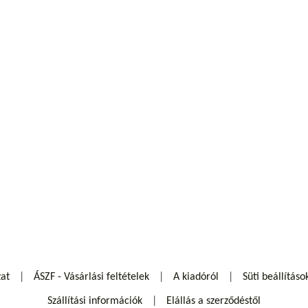
zat
ÁSZF - Vásárlási feltételek
A kiadóról
Süti beállításo
Szállítási információk
Elállás a szerződéstől