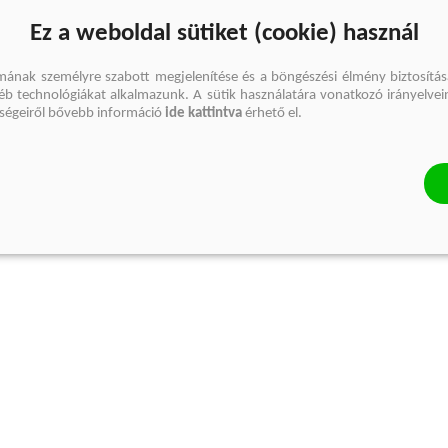
Ez a weboldal sütiket (cookie) használ
mának személyre szabott megjelenítése és a böngészési élmény biztosítás
gyéb technológiákat alkalmazunk. A sütik használatára vonatkozó irányelvei
őségeiről bővebb információ
ide kattintva
érhető el.