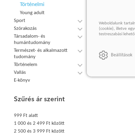
Történelmi
Young adult
Sport
Weboldalunk tartal
Szórakozás
(cookie), illetve e
testreszabási lehet
Társadalom- és
humántudomány
Természet- és alkalmazott
Beállítások
tudomány
Történelem
Vallás
E-könyv
Szűrés ár szerint
999 Ft alatt
1 000 és 2 499 Ft között
2 500 és 3 999 Ft között