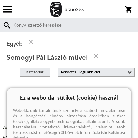
Egyéb
Somogyi Pál László művei
Kategóriák
Rendezés
A keresett kifejezésre nincs találat
Ez a weboldal sütiket (cookie) használ
Weboldalunk tartalmának személyre szabott megjelenítése
és a böngészési élmény biztosítása érdekében sütiket
(cookie), illetve egyéb technológiákat alkalmazunk. A sütik
használatára vonatkozó irányelveinkről, valamint azok
Adatvédelmi szabályzatok
Elállási felmondási nyilatkozat
testreszabási lehetőségeiről bővebb információ
ide kattintva