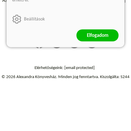
érhető el.
ÁSZF - Vásárlási feltételek
A kiadóról
Süti beállítások
Árkötött termékek
Kommentelési szabályzat
Beállítások
Szállítási információk
Elállás a szerződéstől
Elfogadom
Elérhetőségeink:
[email protected]
© 2026 Alexandra Könyvesház.
Minden jog fenntartva.
Kiszolgálta: S244